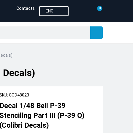
Contacts
0
ENG
 Decals)
i Decals)
SKU: COD48023
Decal 1/48 Bell Р-39
Stenciling Part III (P-39 Q)
(Colibri Decals)