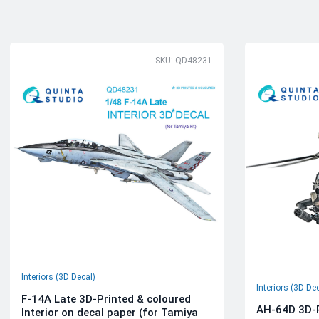
SKU: QD48231
Interiors (3D Decal)
Interiors (3D De
F-14A Late 3D-Printed & coloured
AH-64D 3D-P
Interior on decal paper (for Tamiya