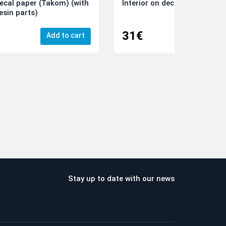
decal paper (Takom) (with
Interior on decal paper (Airfi
esin parts)
31€
Add to cart
Add
Stay up to date with our news