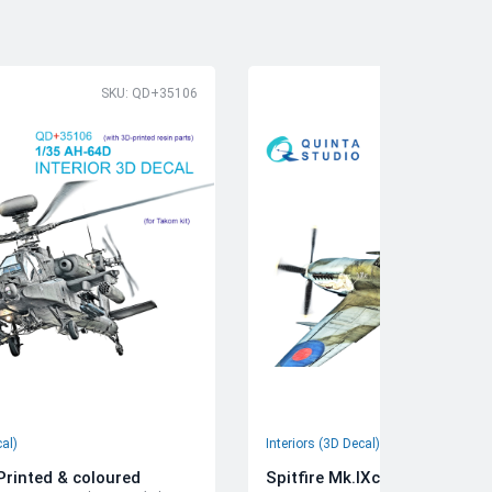
SKU: QD+35106
SK
cal)
Interiors (3D Decal)
rinted & coloured
Spitfire Mk.IXc 3D-Printed &