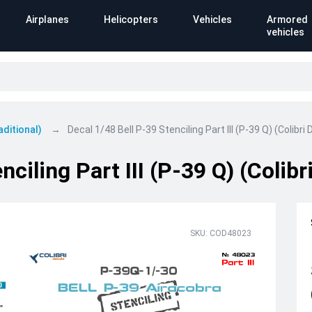
Airplanes
Helicopters
Vehicles
Armored
vehicles
aditional)
Decal 1/48 Bell Р-39 Stenciling Part III (P-39 Q) (Colibri
ciling Part III (P-39 Q) (Colibr
SKU: COD48023