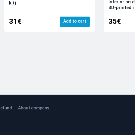
Interior on 
kit)
3D-printed r
31€
35€
Add to cart
efund
About company