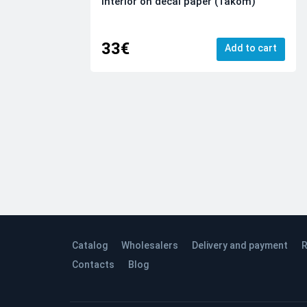
Interior on decal paper (Takom)
33€
Add to cart
Catalog
Wholesalers
Delivery and payment
R
Contacts
Blog