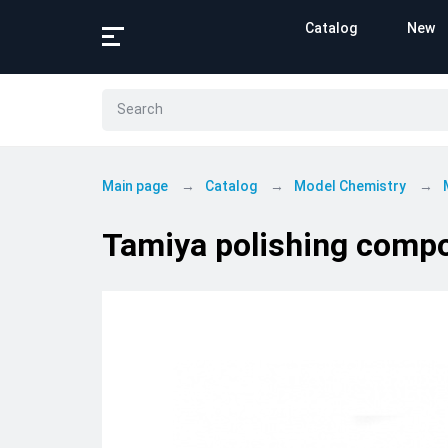
Catalog
New
Main page
Catalog
Model Chemistry
Tamiya polishing compo