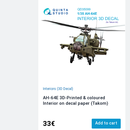
Interiors (3D Decal)
AH-64E 3D-Printed & coloured
Interior on decal paper (Takom)
33€
Add to cart