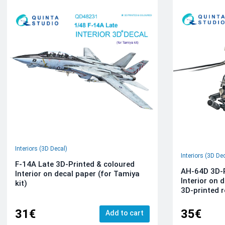
Interiors (3D Decal)
Interiors (3D De
F-14A Late 3D-Printed & coloured
AH-64D 3D-P
Interior on decal paper (for Tamiya
Interior on 
kit)
3D-printed r
31€
35€
Add to cart