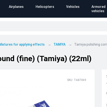
Airplanes
Helicopters
Vehicles
Armored
vehicles
Mixtures for applying effects
TAMIYA
Tamiya polishing com
und (fine) (Tamiya) (22ml)
SKU: TA87069