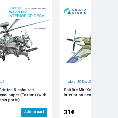
cal)
Interiors (3D Decal)
rinted & coloured
Spitfire Mk.IXc 3D-Printed &
decal paper (Takom) (with
Interior on decal paper (Airfi
esin parts)
31€
Add to cart
Add